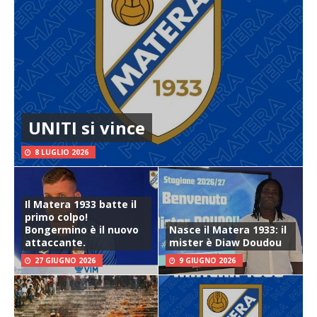
UNITI si vince
8 LUGLIO 2026
Il Matera 1933 batte il
primo colpo!
Bongermino è il nuovo
Nasce il Matera 1933: il
attaccante.
mister è Diaw Doudou
27 GIUGNO 2026
9 GIUGNO 2026