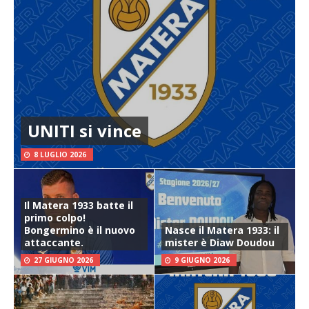
UNITI si vince
8 LUGLIO 2026
Il Matera 1933 batte il
primo colpo!
Bongermino è il nuovo
Nasce il Matera 1933: il
attaccante.
mister è Diaw Doudou
27 GIUGNO 2026
9 GIUGNO 2026