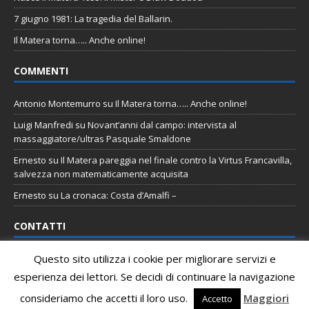
7 giugno 1981: La tragedia del Ballarin.
Il Matera torna….. Anche online!
COMMENTI
Antonio Montemurro
su
Il Matera torna….. Anche online!
Luigi Manfredi
su
Novant’anni dal campo: intervista al
massaggiatore/ultras Pasquale Smaldone
Ernesto
su
Il Matera pareggia nel finale contro la Virtus Francavilla,
salvezza non matematicamente acquisita
Ernesto
su
La cronaca: Costa d’Amalfi –
CONTATTI
Questo sito utilizza i cookie per migliorare servizi e
Email
:
staff@tifomatera.it
esperienza dei lettori. Se decidi di continuare la navigazione
Pagina Facebook
:
http://www.facebook.com/TifoMatera
consideriamo che accetti il loro uso.
Maggiori
Accetto