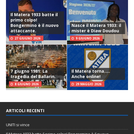
Il Matera 1933 batte il
primo colpo!
Bongermino è il nuovo
Nasce il Matera 1933: il
attaccante.
mister è Diaw Doudou
27 GIUGNO 2026
9 GIUGNO 2026
7 giugno 1981: La
Il Matera torna…..
tragedia del Ballarin.
Anche online!
8 GIUGNO 2026
29 MAGGIO 2026
ARTICOLI RECENTI
UNITI si vince
Il Matera 1933 batte il primo colpo! Bongermino è il nuovo