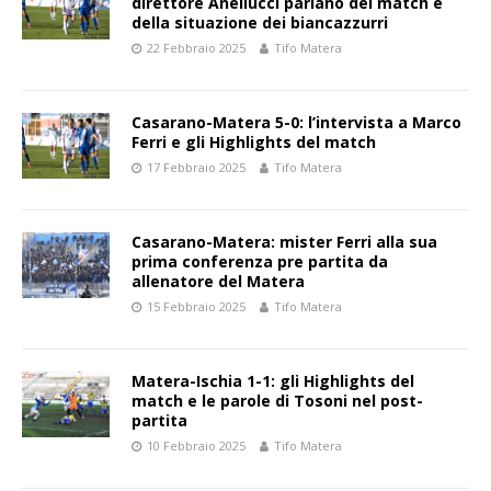
direttore Anellucci parlano del match e
della situazione dei biancazzurri
22 Febbraio 2025
Tifo Matera
Casarano-Matera 5-0: l’intervista a Marco
Ferri e gli Highlights del match
17 Febbraio 2025
Tifo Matera
Casarano-Matera: mister Ferri alla sua
prima conferenza pre partita da
allenatore del Matera
15 Febbraio 2025
Tifo Matera
Matera-Ischia 1-1: gli Highlights del
match e le parole di Tosoni nel post-
partita
10 Febbraio 2025
Tifo Matera