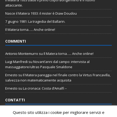
attaccante.
Nasce il Matera 1933: il mister è Diaw Doudou
7 giugno 1981: La tragedia del Ballarin.
Il Matera torna….. Anche online!
COMMENTI
Antonio Montemurro
su
Il Matera torna….. Anche online!
Luigi Manfredi
su
Novant’anni dal campo: intervista al
massaggiatore/ultras Pasquale Smaldone
Ernesto
su
Il Matera pareggia nel finale contro la Virtus Francavilla,
salvezza non matematicamente acquisita
Ernesto
su
La cronaca: Costa d’Amalfi –
CONTATTI
Questo sito utilizza i cookie per migliorare servizi e
Email
:
staff@tifomatera.it