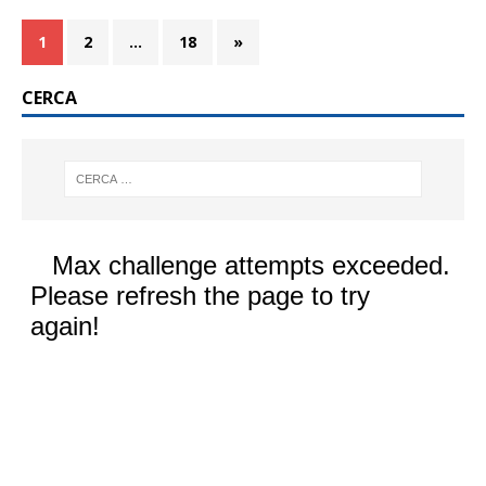
1
2
…
18
»
CERCA