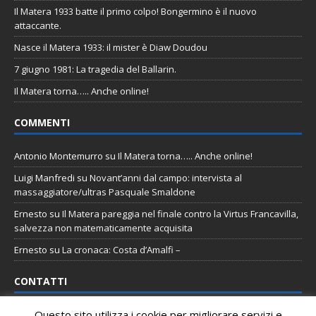
Il Matera 1933 batte il primo colpo! Bongermino è il nuovo
attaccante.
Nasce il Matera 1933: il mister è Diaw Doudou
7 giugno 1981: La tragedia del Ballarin.
Il Matera torna….. Anche online!
COMMENTI
Antonio Montemurro
su
Il Matera torna….. Anche online!
Luigi Manfredi
su
Novant’anni dal campo: intervista al
massaggiatore/ultras Pasquale Smaldone
Ernesto
su
Il Matera pareggia nel finale contro la Virtus Francavilla,
salvezza non matematicamente acquisita
Ernesto
su
La cronaca: Costa d’Amalfi –
CONTATTI
Questo sito utilizza i cookie per migliorare servizi e
Email
:
staff@tifomatera.it