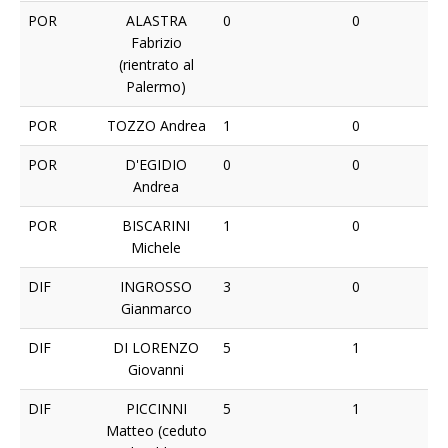
POR
ALASTRA
0
0
Fabrizio
(rientrato al
Palermo)
POR
TOZZO Andrea
1
0
POR
D'EGIDIO
0
0
Andrea
POR
BISCARINI
1
0
Michele
DIF
INGROSSO
3
0
Gianmarco
DIF
DI LORENZO
5
1
Giovanni
DIF
PICCINNI
5
1
Matteo (ceduto