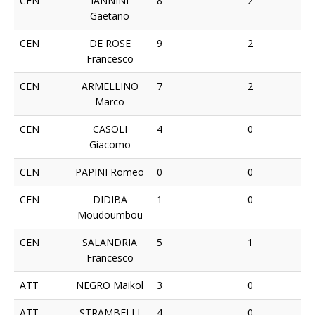
CEN
IANNINI
8
2
Gaetano
CEN
DE ROSE
9
2
Francesco
CEN
ARMELLINO
7
2
Marco
CEN
CASOLI
4
0
Giacomo
CEN
PAPINI Romeo
0
0
CEN
DIDIBA
1
0
Moudoumbou
CEN
SALANDRIA
5
1
Francesco
ATT
NEGRO Maikol
3
0
ATT
STRAMBELLI
4
0