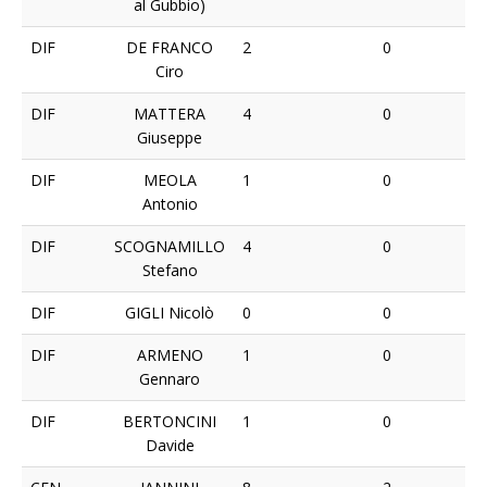
al Gubbio)
DIF
DE FRANCO
2
0
Ciro
DIF
MATTERA
4
0
Giuseppe
DIF
MEOLA
1
0
Antonio
DIF
SCOGNAMILLO
4
0
Stefano
DIF
GIGLI Nicolò
0
0
DIF
ARMENO
1
0
Gennaro
DIF
BERTONCINI
1
0
Davide