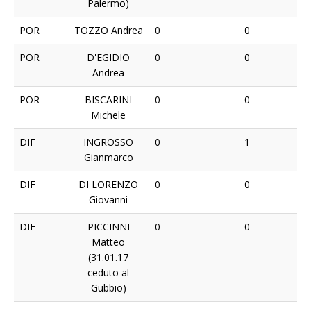
Palermo)
POR
TOZZO Andrea
0
0
POR
D'EGIDIO
0
0
Andrea
POR
BISCARINI
0
0
Michele
DIF
INGROSSO
0
1
Gianmarco
DIF
DI LORENZO
0
0
Giovanni
DIF
PICCINNI
0
0
Matteo
(31.01.17
ceduto al
Gubbio)