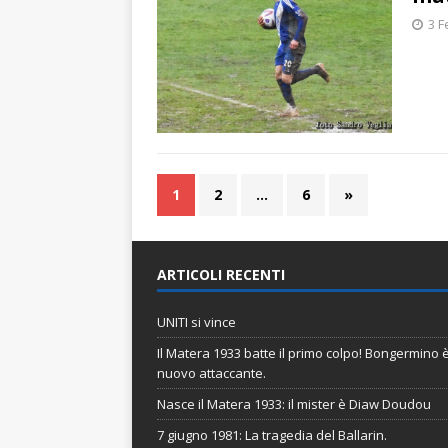
3 F
1
2
…
6
»
ARTICOLI RECENTI
UNITI si vince
Il Matera 1933 batte il primo colpo! Bongermino è 
nuovo attaccante.
Nasce il Matera 1933: il mister è Diaw Doudou
7 giugno 1981: La tragedia del Ballarin.