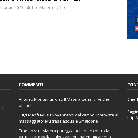
ebbraio 2025
Tifo Matera
0
COMMENTI
CON
Antonio Montemurro
su
Il Matera torna….. Anche
Email
online!
il
Pagi
Luigi Manfredi
su
Novant’anni dal campo: intervista al
http:
massaggiatore/ultras Pasquale Smaldone
Ernesto
su
Il Matera pareggia nel finale contro la
Virtus Francavilla, salvezza non matematicamente