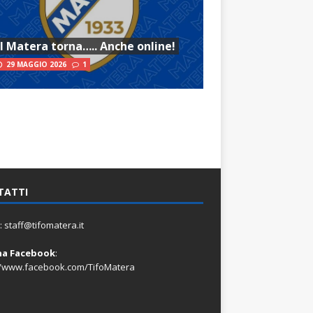
Il Matera torna….. Anche online!
29 MAGGIO 2026
1
TATTI
:
staff@tifomatera.it
na Facebook
:
//www.facebook.com/TifoMatera