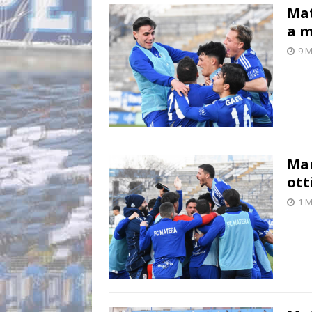
Mat
a m
9 M
Mar
ott
1 M