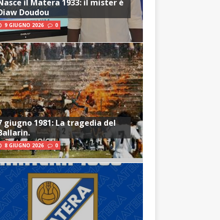
Nasce il Matera 1933: il mister è
Diaw Doudou
9 GIUGNO 2026
0
7 giugno 1981: La tragedia del
Ballarin.
8 GIUGNO 2026
0