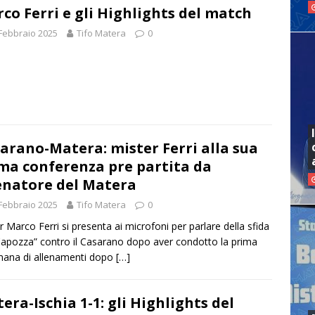
co Ferri e gli Highlights del match
Febbraio 2025
Tifo Matera
0
arano-Matera: mister Ferri alla sua
ma conferenza pre partita da
enatore del Matera
Febbraio 2025
Tifo Matera
0
r Marco Ferri si presenta ai microfoni per parlare della sfida
Capozza” contro il Casarano dopo aver condotto la prima
mana di allenamenti dopo
[…]
era-Ischia 1-1: gli Highlights del