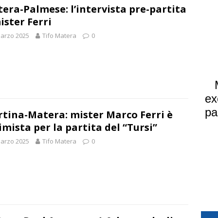
era-Palmese: l’intervista pre-partita
ister Ferri
arzo 2025
Tifo Matera
0
tina-Matera: mister Marco Ferri è
imista per la partita del “Tursi”
arzo 2025
Tifo Matera
0