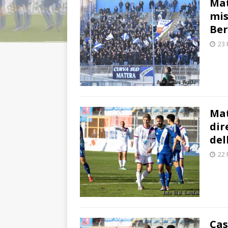
Mat
mis
Ber
23 
Mat
dir
del
22 
Cas