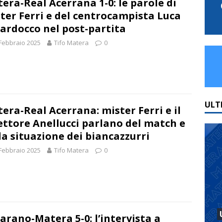
era-Real Acerrana 1-0: le parole di
ter Ferri e del centrocampista Luca
ardocco nel post-partita
Febbraio 2025
Tifo Matera
0
ULT
era-Real Acerrana: mister Ferri e il
ettore Anellucci parlano del match e
la situazione dei biancazzurri
Febbraio 2025
Tifo Matera
0
arano-Matera 5-0: l’intervista a