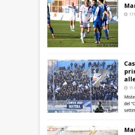
Mar
17 
Cas
pri
all
15 
Miste
del “
setti
Mat