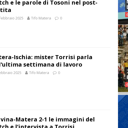
ch e le parole di Tosoni nel post-
tita
Febbraio 2025
Tifo Matera
0
era-Ischia: mister Torrisi parla
l’ultima settimana di lavoro
ebbraio 2025
Tifo Matera
0
vina-Matera 2-1 le immagini del
ch e l’intervista a Torrisi