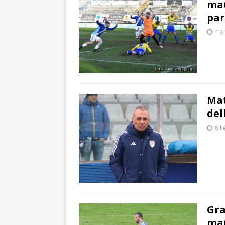
mat
par
10 
Mat
del
8 F
Gra
mat