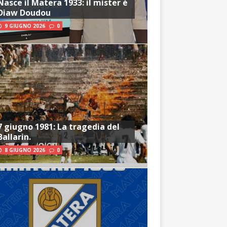
Nasce il Matera 1933: il mister è
Diaw Doudou
9 GIUGNO 2026
0
7 giugno 1981: La tragedia del
Ballarin.
8 GIUGNO 2026
0