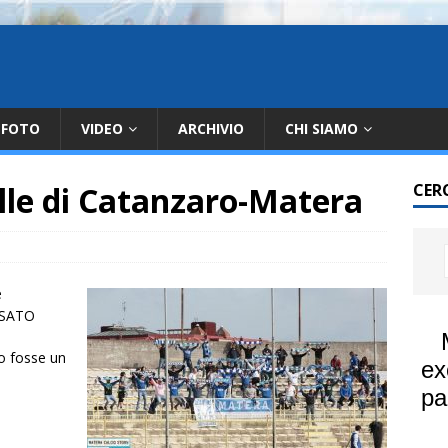
FOTO
VIDEO
ARCHIVIO
CHI SIAMO
elle di Catanzaro-Matera
CER
e
AESATO
o fosse un