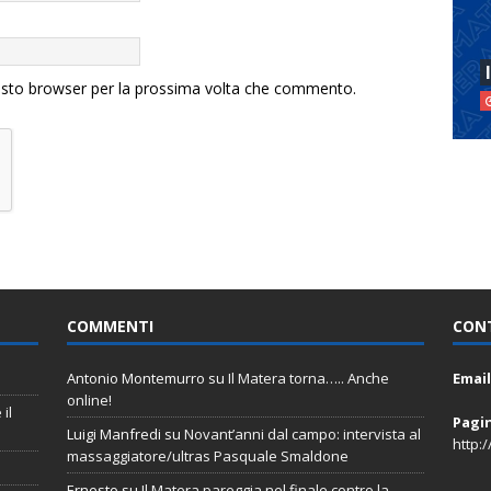
uesto browser per la prossima volta che commento.
COMMENTI
CON
Antonio Montemurro
su
Il Matera torna….. Anche
Email
online!
il
Pagi
Luigi Manfredi
su
Novant’anni dal campo: intervista al
http:
massaggiatore/ultras Pasquale Smaldone
Ernesto
su
Il Matera pareggia nel finale contro la