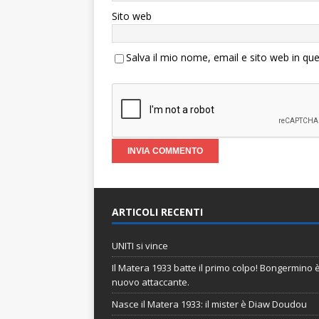
Sito web
Salva il mio nome, email e sito web in q
ARTICOLI RECENTI
UNITI si vince
Il Matera 1933 batte il primo colpo! Bongermino è 
nuovo attaccante.
Nasce il Matera 1933: il mister è Diaw Doudou