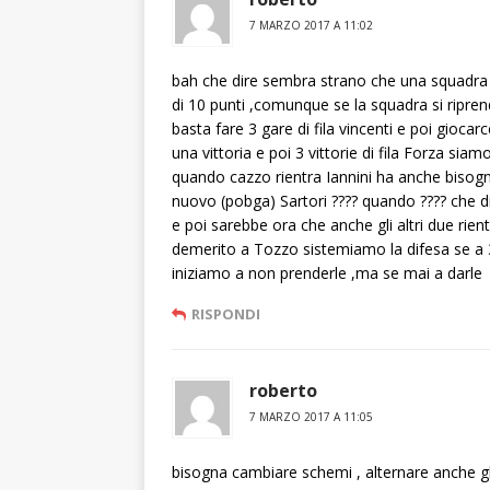
7 MARZO 2017 A 11:02
bah che dire sembra strano che una squadra ch
di 10 punti ,comunque se la squadra si riprend
basta fare 3 gare di fila vincenti e poi gioc
una vittoria e poi 3 vittorie di fila Forza s
quando cazzo rientra Iannini ha anche bisogno
nuovo (pobga) Sartori ???? quando ???? che di
e poi sarebbe ora che anche gli altri due rien
demerito a Tozzo sistemiamo la difesa se a 
iniziamo a non prenderle ,ma se mai a darle
RISPONDI
roberto
7 MARZO 2017 A 11:05
bisogna cambiare schemi , alternare anche g