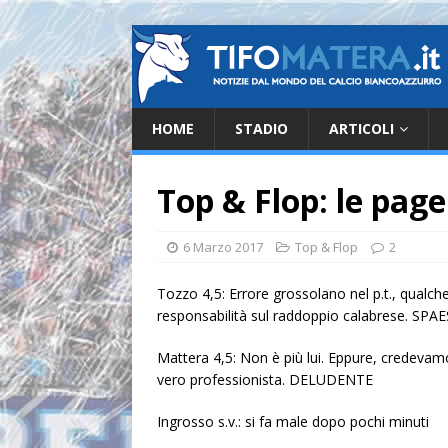
HOME
STADIO
ARTICOLI
Top & Flop: le pag
6 Marzo 2017
Top & Flop
2
Tozzo 4,5: Errore grossolano nel p.t., qualch
responsabilità sul raddoppio calabrese. SP
Mattera 4,5: Non è più lui. Eppure, credevam
vero professionista. DELUDENTE
Ingrosso s.v.: si fa male dopo pochi minuti