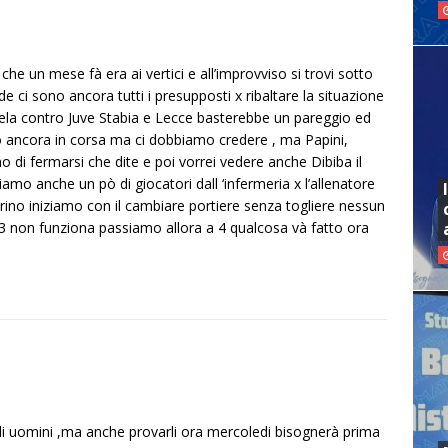
e un mese fà era ai vertici e all’improvviso si trovi sotto
e ci sono ancora tutti i presupposti x ribaltare la situazione
arcela contro Juve Stabia e Lecce basterebbe un pareggio ed
iamo ancora in corsa ma ci dobbiamo credere , ma Papini,
 di fermarsi che dite e poi vorrei vedere anche Dibiba il
amo anche un pò di giocatori dall ‘infermeria x l’allenatore
trino iniziamo con il cambiare portiere senza togliere nessun
3 non funziona passiamo allora a 4 qualcosa và fatto ora
li uomini ,ma anche provarli ora mercoledi bisognerà prima