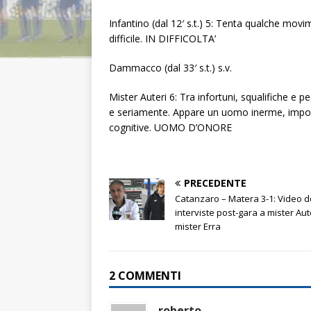
Infantino (dal 12′ s.t.) 5: Tenta qualche mov
difficile. IN DIFFICOLTA’
Dammacco (dal 33′ s.t.) s.v.
Mister Auteri 6: Tra infortuni, squalifiche e
e seriamente. Appare un uomo inerme, impoten
cognitive. UOMO D’ONORE
PRECEDENTE
Catanzaro – Matera 3-1: Video d
interviste post-gara a mister Aut
mister Erra
2 COMMENTI
roberto