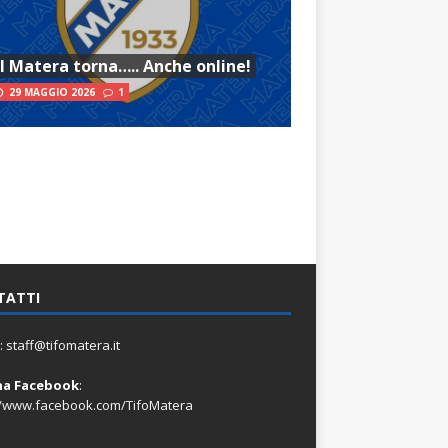
Il Matera torna….. Anche online!
29 MAGGIO 2026
1
TATTI
:
staff@tifomatera.it
na Facebook
:
//www.facebook.com/TifoMatera