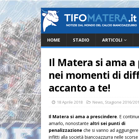
HOME
STADIO
ARTICOLI
Il Matera si ama a
nei momenti di dif
accanto a te!
18 Aprile 2018
News
,
Stagione 2016/20
Il Matera si ama a prescindere
. E contin
amarlo, nonostante
altri sei punti di
penalizzazione
che si vanno ad aggiungere a
inflitti alla società biancoazzurra nelle scorse