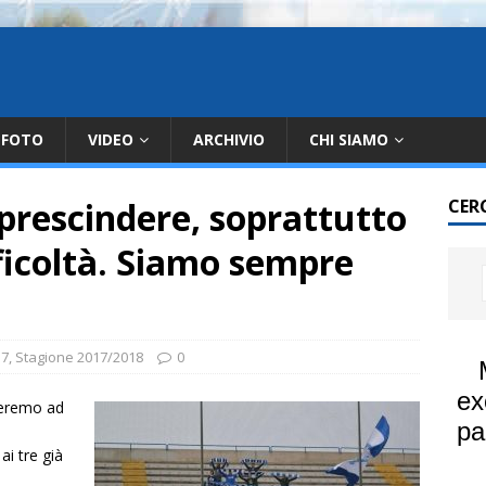
FOTO
VIDEO
ARCHIVIO
CHI SIAMO
 prescindere, soprattutto
CER
ficoltà. Siamo sempre
17
,
Stagione 2017/2018
0
ueremo ad
i tre già