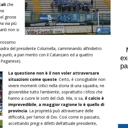
ali
che
ome
el girone
ia via più
anti non si
i
 prossimo
adra del presidente Columella, camminando all’indietro
unti, a pari merito con il Catanzaro ed a quattro
a Paganese).
La questione non è il non voler attraversare
situazioni come queste
. Certo, è consigliabile non
vivere momenti critici nella storia di una squadra, ne
gioverebbe tutto l’ambiente, soprattutto i tifosi che
hanno a cuore le sorti del club. Ma, si sa,
il calcio è
imprevedibile
,
a maggior ragione lo è quello di
provincia
. La proprietà può attraversare delle
difficoltà, per l’amor di Dio. Così come in passato,
accettando pregi e difetti dell’attuale presidente,