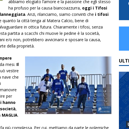
abbiamo elogiato l’amore e la passione che egli stesso
ha profuso per la causa biancoazzurra,
oggi i Tifosi
danneggiata
. Anzi, rilanciamo, siamo convinti che
i tifosi
 quanto la città tenga al Matera Calcio, bene di
lvaguardare in ottica futura. Chiaramente i tifosi, senza
uesta partita a scacchi chi muove le pedine è la società,
rani e/o non, potrebbero avvicinarsi e sposare la causa,
rte della proprietà.
ompere
ULT
 da mesi.
Il
può vestire
a nave che
i
e manovre
ire per
si hanno
 società
,
a MAGLIA
.
 fa più complessa. Per cui, mettiamo da parte le polemiche