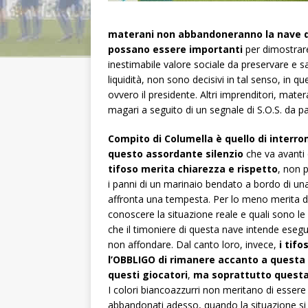
materani non abbandoneranno la nave 
possano essere importanti
per dimostrare
inestimabile valore sociale da preservare e sa
liquidità, non sono decisivi in tal senso, in q
ovvero il presidente. Altri imprenditori, mate
magari a seguito di un segnale di S.O.S. da pa
Compito di Columella è quello di interr
questo assordante silenzio
che va avanti
tifoso merita chiarezza e rispetto
, non 
i panni di un marinaio bendato a bordo di un
affronta una tempesta. Per lo meno merita d
conoscere la situazione reale e quali sono l
che il timoniere di questa nave intende esegu
non affondare. Dal canto loro, invece,
i tifo
l’OBBLIGO di rimanere accanto a questa
questi giocatori
,
ma soprattutto quest
I colori biancoazzurri non meritano di essere
abbandonati adesso, quando la situazione si