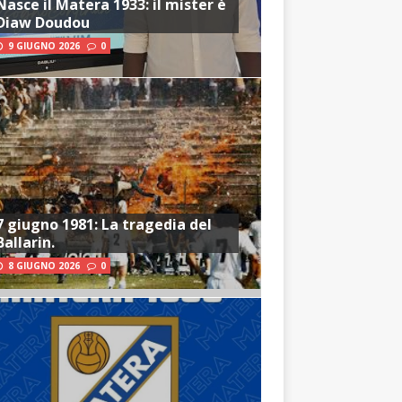
Nasce il Matera 1933: il mister è
Diaw Doudou
9 GIUGNO 2026
0
7 giugno 1981: La tragedia del
Ballarin.
8 GIUGNO 2026
0