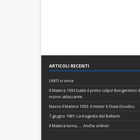
ARTICOLI RECENTI
UNITI si vince
Il Matera 1933 batte il primo colpo! Bongermino è 
nuovo attaccante.
Nasce il Matera 1933: il mister è Diaw Doudou
7 giugno 1981: La tragedia del Ballarin.
Il Matera torna….. Anche online!