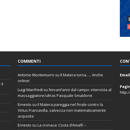
COMMENTI
CON
Antonio Montemurro
su
Il Matera torna….. Anche
Email
online!
il
Pagi
Luigi Manfredi
su
Novant’anni dal campo: intervista al
http:
massaggiatore/ultras Pasquale Smaldone
Ernesto
su
Il Matera pareggia nel finale contro la
Virtus Francavilla, salvezza non matematicamente
acquisita
Ernesto
su
La cronaca: Costa d’Amalfi –