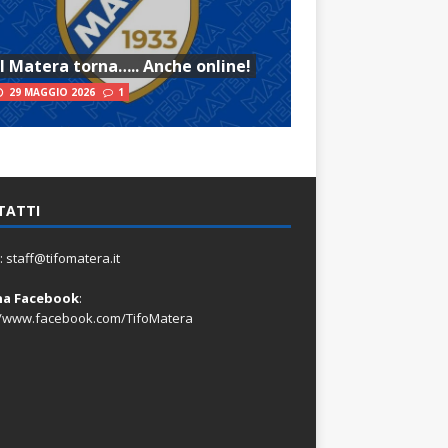
Il Matera torna….. Anche online!
29 MAGGIO 2026
1
TATTI
:
staff@tifomatera.it
na Facebook
:
//www.facebook.com/TifoMatera