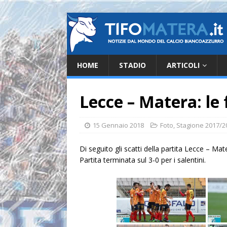
HOME
STADIO
ARTICOLI
Lecce – Matera: le
15 Gennaio 2018
Foto
,
Stagione 2017/2
Di seguito gli scatti della partita Lecce – Mater
Partita terminata sul 3-0 per i salentini.