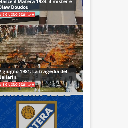
Nasce il Matera 1933: il mister è
Diaw Doudou
9 GIUGNO 2026
0
7 giugno 1981: La tragedia del
Ballarin.
8 GIUGNO 2026
0