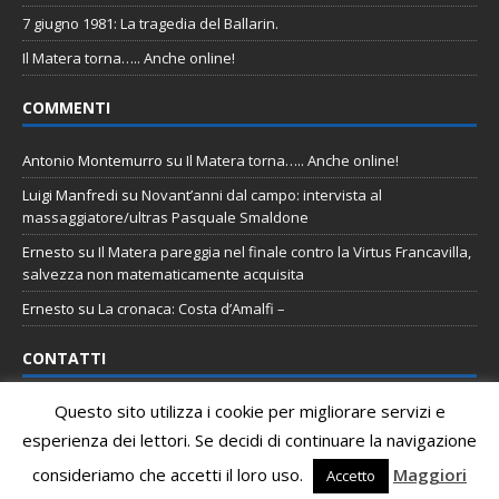
7 giugno 1981: La tragedia del Ballarin.
Il Matera torna….. Anche online!
COMMENTI
Antonio Montemurro
su
Il Matera torna….. Anche online!
Luigi Manfredi
su
Novant’anni dal campo: intervista al
massaggiatore/ultras Pasquale Smaldone
Ernesto
su
Il Matera pareggia nel finale contro la Virtus Francavilla,
salvezza non matematicamente acquisita
Ernesto
su
La cronaca: Costa d’Amalfi –
CONTATTI
Questo sito utilizza i cookie per migliorare servizi e
Email
:
staff@tifomatera.it
esperienza dei lettori. Se decidi di continuare la navigazione
Pagina Facebook
:
http://www.facebook.com/TifoMatera
consideriamo che accetti il loro uso.
Maggiori
Accetto