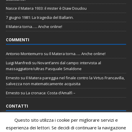
Nasce il Matera 1933: il mister è Diaw Doudou
7 giugno 1981: La tragedia del Ballarin.
Il Matera torna….. Anche online!
COMMENTI
Antonio Montemurro
su
Il Matera torna….. Anche online!
Luigi Manfredi
su
Novant’anni dal campo: intervista al
massaggiatore/ultras Pasquale Smaldone
Ernesto
su
Il Matera pareggia nel finale contro la Virtus Francavilla,
salvezza non matematicamente acquisita
Ernesto
su
La cronaca: Costa d’Amalfi –
CONTATTI
Questo sito utilizza i cookie per migliorare servizi e
Email
:
staff@tifomatera.it
esperienza dei lettori. Se decidi di continuare la navigazione
Pagina Facebook
:
http://www.facebook.com/TifoMatera