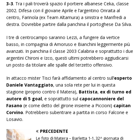
3-3
. Tra i pali troverà spazio il portiere albanese Ceka, classe
2002. Difesa con il giovane Aprile e l’argentino Onraita al
centro, Farinola (ex Team Altamura) a sinistra e Manfredi a
destra. Dovrebbe partire dalla panchina il portoghese Da Silva.
I tre di centrocampo saranno Lezzi, a fungere da vertice
basso, in compagnia di Amoruso e Bianchini leggermente più
avanzati. In panchina il classe 2003 Calabria e soprattutto i due
argentini Chironi e Izco, questi ultimi potrebbero aggiudicarsi
un posto da titolare alle spalle del terzetto offensivo.
In attacco mister Tisci farà affidamento al centro sull’
esperto
Daniele Vantaggiato
, una sola rete per lui in questa
stagione (proprio contro il Matera),
Battista
,
ex di turno ed
autore di 5 goal
, e soprattutto sul
capocannoniere del
Fasano
(e come detto del girone insieme a Piccioni)
capitan
Corvino
. Potrebbero subentrare a partita in corso Falcone e
Losavio.
PRECEDENTE
Le foto di Matera – Barletta 1-1, 32^ giornata di