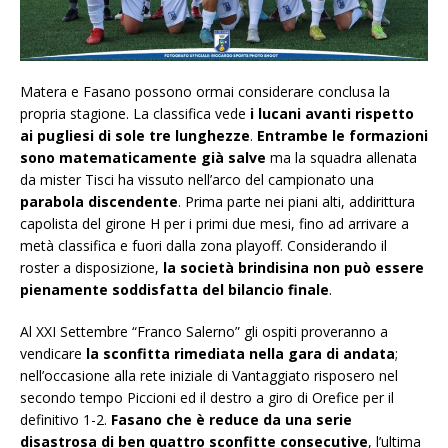
Matera e Fasano possono ormai considerare conclusa la
propria stagione. La classifica vede
i lucani avanti rispetto
ai pugliesi di sole tre lunghezze
.
Entrambe le formazioni
sono matematicamente già salve
ma la squadra allenata
da mister Tisci ha vissuto nell’arco del campionato una
parabola discendente
. Prima parte nei piani alti, addirittura
capolista del girone H per i primi due mesi, fino ad arrivare a
metà classifica e fuori dalla zona playoff. Considerando il
roster a disposizione,
la società brindisina non può essere
pienamente soddisfatta del bilancio finale
.
Al XXI Settembre “Franco Salerno” gli ospiti proveranno a
vendicare
la sconfitta rimediata nella gara di andata
;
nell’occasione alla rete iniziale di Vantaggiato risposero nel
secondo tempo Piccioni ed il destro a giro di Orefice per il
definitivo 1-2.
Fasano che è reduce da una serie
disastrosa di ben quattro sconfitte consecutive
, l’ultima