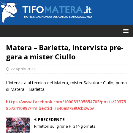
Matera – Barletta, intervista pre-
gara a mister Ciullo
22 Aprile 2023
L’intervista al tecnico del Matera, mister Salvatore Ciullo, prima
di Matera – Barletta.
https://www.facebook.com/100083305654703/posts/20375
8572410997/?mibextid=rS40aB7S9Ucbxw6v
PRECEDENTE
Riflettori sul girone H: 31^ giornata