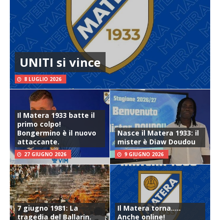
UNITI si vince
8 LUGLIO 2026
Il Matera 1933 batte il
primo colpo!
Bongermino è il nuovo
Nasce il Matera 1933: il
attaccante.
mister è Diaw Doudou
27 GIUGNO 2026
9 GIUGNO 2026
7 giugno 1981: La
Il Matera torna…..
tragedia del Ballarin.
Anche online!