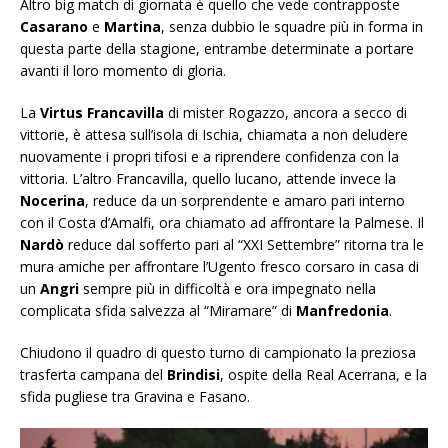
Altro big match di giornata è quello che vede contrapposte
Casarano
e
Martina
, senza dubbio le squadre più in forma in
questa parte della stagione, entrambe determinate a portare
avanti il loro momento di gloria.
La
Virtus Francavilla
di mister Rogazzo, ancora a secco di
vittorie, è attesa sull’isola di Ischia, chiamata a non deludere
nuovamente i propri tifosi e a riprendere confidenza con la
vittoria. L’altro Francavilla, quello lucano, attende invece la
Nocerina
, reduce da un sorprendente e amaro pari interno
con il Costa d’Amalfi, ora chiamato ad affrontare la Palmese. Il
Nardò
reduce dal sofferto pari al “XXI Settembre” ritorna tra le
mura amiche per affrontare l’Ugento fresco corsaro in casa di
un
Angri
sempre più in difficoltà e ora impegnato nella
complicata sfida salvezza al “Miramare” di
Manfredonia
.
Chiudono il quadro di questo turno di campionato la preziosa
trasferta campana del
Brindisi
, ospite della Real Acerrana, e la
sfida pugliese tra Gravina e Fasano.