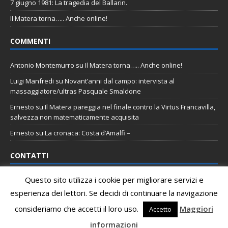
7 giugno 1981: La tragedia del Ballarin.
Il Matera torna….. Anche online!
COMMENTI
Antonio Montemurro
su
Il Matera torna….. Anche online!
Luigi Manfredi
su
Novant’anni dal campo: intervista al
massaggiatore/ultras Pasquale Smaldone
Ernesto
su
Il Matera pareggia nel finale contro la Virtus Francavilla,
salvezza non matematicamente acquisita
Ernesto
su
La cronaca: Costa d’Amalfi –
CONTATTI
Questo sito utilizza i cookie per migliorare servizi e
Email
:
staff@tifomatera.it
esperienza dei lettori. Se decidi di continuare la navigazione
Pagina Facebook
:
http://www.facebook.com/TifoMatera
consideriamo che accetti il loro uso.
Maggiori
Accetto
informazioni
Copyright © 2026 | Tifo Matera Staff