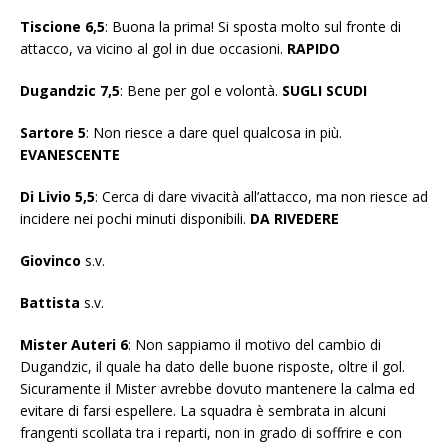
Tiscione 6,5
: Buona la prima! Si sposta molto sul fronte di
attacco, va vicino al gol in due occasioni.
RAPIDO
Dugandzic 7,5
: Bene per gol e volontà.
SUGLI SCUDI
Sartore 5
: Non riesce a dare quel qualcosa in più.
EVANESCENTE
Di Livio 5,5
: Cerca di dare vivacità all’attacco, ma non riesce ad
incidere nei pochi minuti disponibili.
DA RIVEDERE
Giovinco
s.v.
Battista
s.v.
Mister Auteri 6
: Non sappiamo il motivo del cambio di
Dugandzic, il quale ha dato delle buone risposte, oltre il gol.
Sicuramente il Mister avrebbe dovuto mantenere la calma ed
evitare di farsi espellere. La squadra è sembrata in alcuni
frangenti scollata tra i reparti, non in grado di soffrire e con