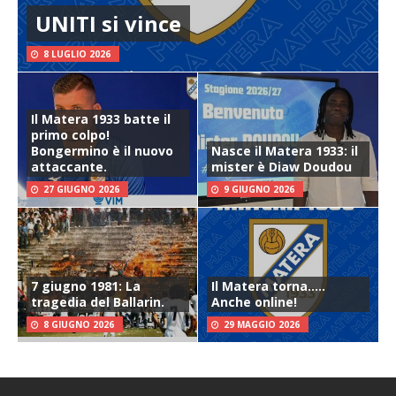
UNITI si vince
8 LUGLIO 2026
Il Matera 1933 batte il
primo colpo!
Bongermino è il nuovo
Nasce il Matera 1933: il
attaccante.
mister è Diaw Doudou
27 GIUGNO 2026
9 GIUGNO 2026
7 giugno 1981: La
Il Matera torna…..
tragedia del Ballarin.
Anche online!
8 GIUGNO 2026
29 MAGGIO 2026