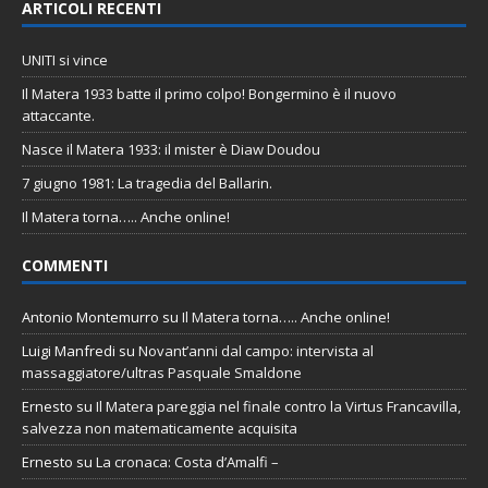
ARTICOLI RECENTI
UNITI si vince
Il Matera 1933 batte il primo colpo! Bongermino è il nuovo
attaccante.
Nasce il Matera 1933: il mister è Diaw Doudou
7 giugno 1981: La tragedia del Ballarin.
Il Matera torna….. Anche online!
COMMENTI
Antonio Montemurro
su
Il Matera torna….. Anche online!
Luigi Manfredi
su
Novant’anni dal campo: intervista al
massaggiatore/ultras Pasquale Smaldone
Ernesto
su
Il Matera pareggia nel finale contro la Virtus Francavilla,
salvezza non matematicamente acquisita
Ernesto
su
La cronaca: Costa d’Amalfi –