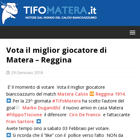
Vota il miglior giocatore di
Matera – Reggina
29 Gennaio 2018
E’ il momento di votare
Vota il miglior giocatore
biancoazzurro del match
Matera Calcio
Reggina 1914
.
Per la 23^ giornata
#
TifoMatera
ha scelto l’autore del
goal
Marko Dugandžić
il nuovo arrivo in casa Matera
#
FilippoTiscione
il difensore
Ciro De Franco
e l’attaccante
Fran Sartore
Avete tempo
sino a sabato 03 Febbraio per votare
.
Si ricorda che il “like” con il
pollice verso l’alto
NON da