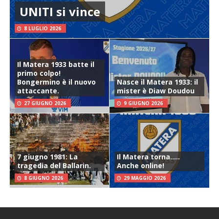
UNITI si vince
8 LUGLIO 2026
Il Matera 1933 batte il
primo colpo!
Bongermino è il nuovo
Nasce il Matera 1933: il
attaccante.
mister è Diaw Doudou
27 GIUGNO 2026
9 GIUGNO 2026
7 giugno 1981: La
Il Matera torna…..
tragedia del Ballarin.
Anche online!
8 GIUGNO 2026
29 MAGGIO 2026