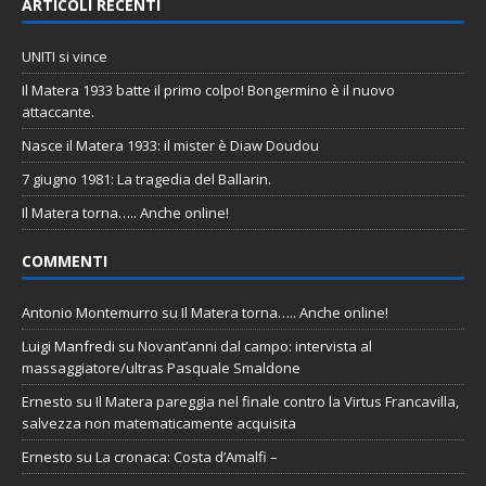
ARTICOLI RECENTI
UNITI si vince
Il Matera 1933 batte il primo colpo! Bongermino è il nuovo
attaccante.
Nasce il Matera 1933: il mister è Diaw Doudou
7 giugno 1981: La tragedia del Ballarin.
Il Matera torna….. Anche online!
COMMENTI
Antonio Montemurro
su
Il Matera torna….. Anche online!
Luigi Manfredi
su
Novant’anni dal campo: intervista al
massaggiatore/ultras Pasquale Smaldone
Ernesto
su
Il Matera pareggia nel finale contro la Virtus Francavilla,
salvezza non matematicamente acquisita
Ernesto
su
La cronaca: Costa d’Amalfi –