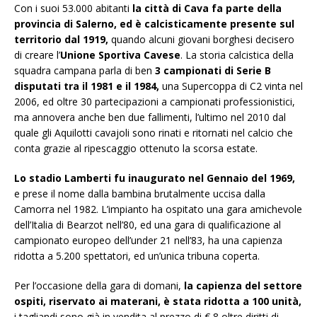
Con i suoi 53.000 abitanti
la città di Cava fa parte della
provincia di Salerno, ed è calcisticamente presente sul
territorio dal 1919,
quando alcuni giovani borghesi decisero
di creare l’
Unione Sportiva Cavese
. La storia calcistica della
squadra campana parla di ben
3 campionati di Serie B
disputati tra il 1981 e il 1984,
una Supercoppa di C2 vinta nel
2006, ed oltre 30 partecipazioni a campionati professionistici,
ma annovera anche ben due fallimenti, l’ultimo nel 2010 dal
quale gli Aquilotti cavajoli sono rinati e ritornati nel calcio che
conta grazie al ripescaggio ottenuto la scorsa estate.
Lo stadio Lamberti fu inaugurato nel Gennaio del 1969,
e prese il nome dalla bambina brutalmente uccisa dalla
Camorra nel 1982. L’impianto ha ospitato una gara amichevole
dell’Italia di Bearzot nell’80, ed una gara di qualificazione al
campionato europeo dell’under 21 nell’83, ha una capienza
ridotta a 5.200 spettatori, ed un’unica tribuna coperta.
Per l’occasione della gara di domani,
la capienza del settore
ospiti, riservato ai materani, è stata ridotta a 100 unità,
i tagliandi sono già in vendita al prezzo di € 8 oltre diritti di