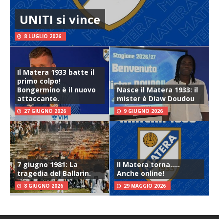
UNITI si vince
8 LUGLIO 2026
Il Matera 1933 batte il
primo colpo!
Bongermino è il nuovo
Nasce il Matera 1933: il
attaccante.
mister è Diaw Doudou
27 GIUGNO 2026
9 GIUGNO 2026
7 giugno 1981: La
Il Matera torna…..
tragedia del Ballarin.
Anche online!
8 GIUGNO 2026
29 MAGGIO 2026