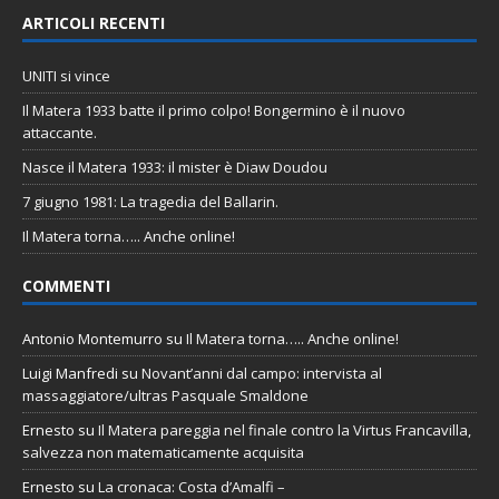
ARTICOLI RECENTI
UNITI si vince
Il Matera 1933 batte il primo colpo! Bongermino è il nuovo
attaccante.
Nasce il Matera 1933: il mister è Diaw Doudou
7 giugno 1981: La tragedia del Ballarin.
Il Matera torna….. Anche online!
COMMENTI
Antonio Montemurro
su
Il Matera torna….. Anche online!
Luigi Manfredi
su
Novant’anni dal campo: intervista al
massaggiatore/ultras Pasquale Smaldone
Ernesto
su
Il Matera pareggia nel finale contro la Virtus Francavilla,
salvezza non matematicamente acquisita
Ernesto
su
La cronaca: Costa d’Amalfi –