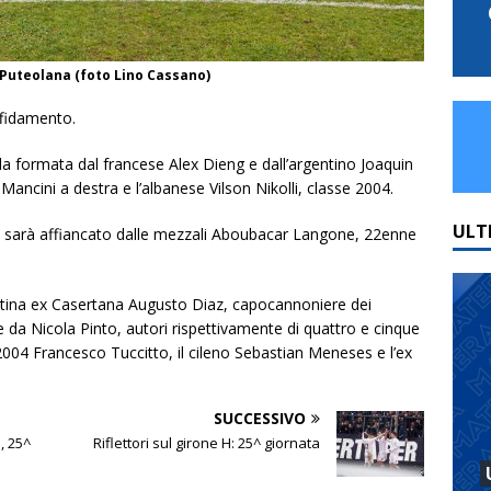
 Puteolana (foto Lino Cassano)
affidamento.
ella formata dal francese Alex Dieng e dall’argentino Joaquin
Mancini a destra e l’albanese Vilson Nikolli, classe 2004.
ULT
jo sarà affiancato dalle mezzali Aboubacar Langone, 22enne
ntina ex Casertana Augusto Diaz, capocannoniere dei
e da Nicola Pinto, autori rispettivamente di quattro e cinque
2004 Francesco Tuccitto, il cileno Sebastian Meneses e l’ex
SUCCESSIVO
, 25^
Riflettori sul girone H: 25^ giornata