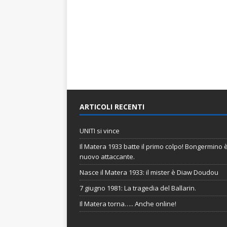
ARTICOLI RECENTI
UNITI si vince
Il Matera 1933 batte il primo colpo! Bongermino è 
nuovo attaccante.
Nasce il Matera 1933: il mister è Diaw Doudou
7 giugno 1981: La tragedia del Ballarin.
Il Matera torna….. Anche online!