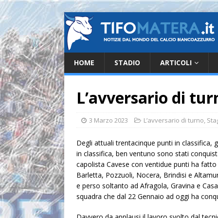
HOME
STADIO
ARTICOLI
L’avversario di tur
3 Marzo 2023
L’avversario di turno
,
Sta
Degli attuali trentacinque punti in classifica,
in classifica, ben ventuno sono stati conqui
capolista Cavese con ventidue punti ha fatto 
Barletta, Pozzuoli, Nocera, Brindisi e Altam
e perso soltanto ad Afragola, Gravina e Casara
squadra che dal 22 Gennaio ad oggi ha conqu
Davvero da applausi il lavoro svolto dal tecni