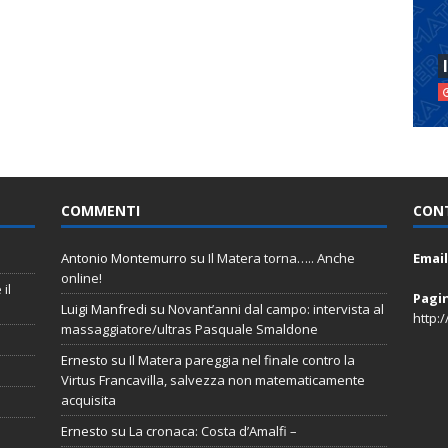
COMMENTI
CON
Antonio Montemurro
su
Il Matera torna….. Anche
Email
online!
il
Pagi
Luigi Manfredi
su
Novant’anni dal campo: intervista al
http:
massaggiatore/ultras Pasquale Smaldone
Ernesto
su
Il Matera pareggia nel finale contro la
Virtus Francavilla, salvezza non matematicamente
acquisita
Ernesto
su
La cronaca: Costa d’Amalfi –