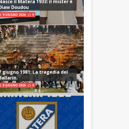
Nasce il Matera 1933: il mister è
Diaw Doudou
9 GIUGNO 2026
0
7 giugno 1981: La tragedia del
Ballarin.
8 GIUGNO 2026
0