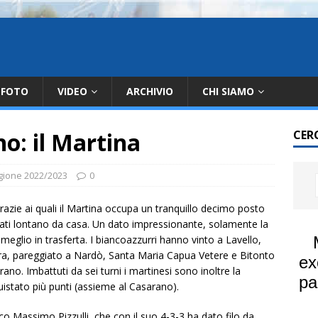
FOTO
VIDEO
ARCHIVIO
CHI SIAMO
no: il Martina
CER
gione 2022/2023
0
 grazie ai quali il Martina occupa un tranquillo decimo posto
stati lontano da casa. Un dato impressionante, solamente la
meglio in trasferta. I biancoazzurri hanno vinto a Lavello,
ura, pareggiato a Nardò, Santa Maria Capua Vetere e Bitonto
no. Imbattuti da sei turni i martinesi sono inoltre la
istato più punti (assieme al Casarano).
co Massimo Pizzulli, che con il suo 4-3-3 ha dato filo da