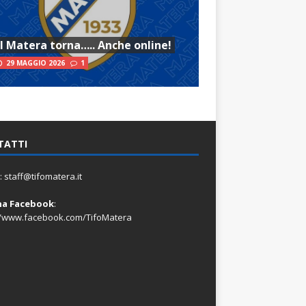
Il Matera torna….. Anche online!
29 MAGGIO 2026
1
TATTI
:
staff@tifomatera.it
na Facebook
:
//www.facebook.com/TifoMatera