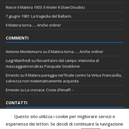
Nasce il Matera 1933: il mister è Diaw Doudou
7 giugno 1981: La tragedia del Ballarin.
Il Matera torna….. Anche online!
COMMENTI
Antonio Montemurro
su
Il Matera torna….. Anche online!
Luigi Manfredi
su
Novant’anni dal campo: intervista al
massaggiatore/ultras Pasquale Smaldone
Ernesto
su
Il Matera pareggia nel finale contro la Virtus Francavilla,
salvezza non matematicamente acquisita
Ernesto
su
La cronaca: Costa d’Amalfi –
CONTATTI
Questo sito utilizza i cookie per migliorare servizi e
Email
:
staff@tifomatera.it
esperienza dei lettori. Se decidi di continuare la navigazione
Pagina Facebook
:
http://www.facebook.com/TifoMatera