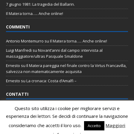
7 giugno 1981: La tragedia del Ballarin.
Il Matera torna….. Anche online!
COMMENTI
Antonio Montemurro
su
Il Matera torna….. Anche online!
Luigi Manfredi
su
Novant’anni dal campo: intervista al
massaggiatore/ultras Pasquale Smaldone
Ernesto
su
Il Matera pareggia nel finale contro la Virtus Francavilla,
salvezza non matematicamente acquisita
Ernesto
su
La cronaca: Costa d’Amalfi –
CONTATTI
Questo sito utilizza i cookie per migliorare servizi e
Email
:
staff@tifomatera.it
esperienza dei lettori. Se decidi di continuare la navigazione
Pagina Facebook
:
http://www.facebook.com/TifoMatera
consideriamo che accetti il loro uso.
Maggiori
Accetto