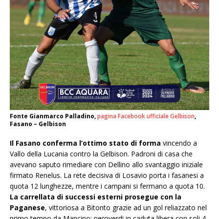
Fonte Gianmarco Palladino,
pagina Facebook ufficiale Gelbison
,
Fasano – Gelbison
Il Fasano conferma l’ottimo stato di forma
vincendo a
Vallo della Lucania contro la Gelbison. Padroni di casa che
avevano saputo rimediare con Dellino allo svantaggio iniziale
firmato Renelus. La rete decisiva di Losavio porta i fasanesi a
quota 12 lunghezze, mentre i campani si fermano a quota 10.
La carrellata di successi esterni prosegue con la
Paganese
, vittoriosa a Bitonto grazie ad un gol reliazzato nel
primo tempo da Mancino; neroverdi in caduta libera con soli 4