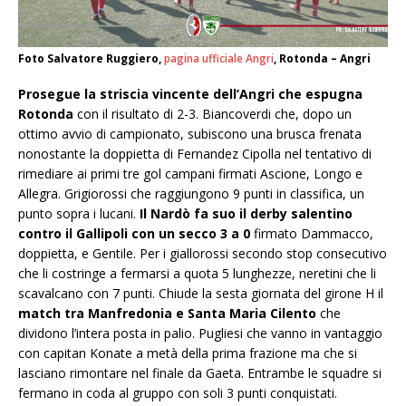
Foto Salvatore Ruggiero,
pagina ufficiale Angri
, Rotonda – Angri
Prosegue la striscia vincente dell’Angri che espugna
Rotonda
con il risultato di 2-3. Biancoverdi che, dopo un
ottimo avvio di campionato, subiscono una brusca frenata
nonostante la doppietta di Fernandez Cipolla nel tentativo di
rimediare ai primi tre gol campani firmati Ascione, Longo e
Allegra. Grigiorossi che raggiungono 9 punti in classifica, un
punto sopra i lucani.
Il Nardò fa suo il derby salentino
contro il Gallipoli con un secco 3 a 0
firmato Dammacco,
doppietta, e Gentile. Per i giallorossi secondo stop consecutivo
che li costringe a fermarsi a quota 5 lunghezze, neretini che li
scavalcano con 7 punti. Chiude la sesta giornata del girone H il
match tra Manfredonia e Santa Maria Cilento
che
dividono l’intera posta in palio. Pugliesi che vanno in vantaggio
con capitan Konate a metà della prima frazione ma che si
lasciano rimontare nel finale da Gaeta. Entrambe le squadre si
fermano in coda al gruppo con soli 3 punti conquistati.