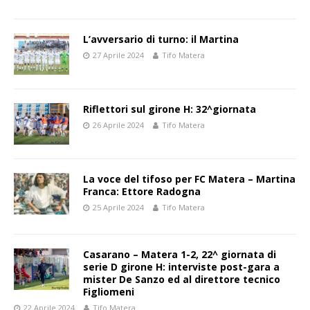
L’avversario di turno: il Martina
27 Aprile 2024
Tifo Matera
Riflettori sul girone H: 32^giornata
26 Aprile 2024
Tifo Matera
La voce del tifoso per FC Matera – Martina
Franca: Ettore Radogna
25 Aprile 2024
Tifo Matera
Casarano – Matera 1-2, 22^ giornata di
serie D girone H: interviste post-gara a
mister De Sanzo ed al direttore tecnico
Figliomeni
22 Aprile 2024
Tifo Matera