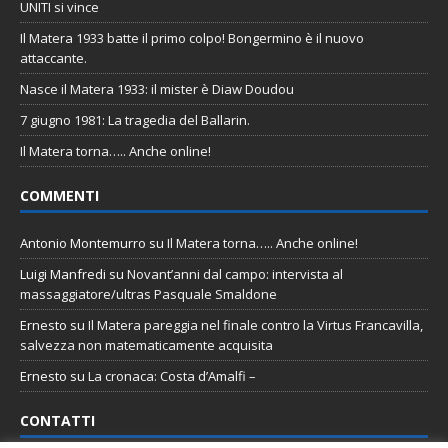
UNITI si vince
Il Matera 1933 batte il primo colpo! Bongermino è il nuovo
attaccante.
Nasce il Matera 1933: il mister è Diaw Doudou
7 giugno 1981: La tragedia del Ballarin.
Il Matera torna….. Anche online!
COMMENTI
Antonio Montemurro
su
Il Matera torna….. Anche online!
Luigi Manfredi
su
Novant’anni dal campo: intervista al
massaggiatore/ultras Pasquale Smaldone
Ernesto
su
Il Matera pareggia nel finale contro la Virtus Francavilla,
salvezza non matematicamente acquisita
Ernesto
su
La cronaca: Costa d’Amalfi –
CONTATTI