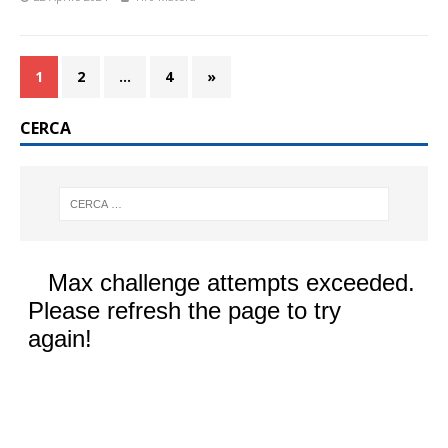
1
2
…
4
»
CERCA