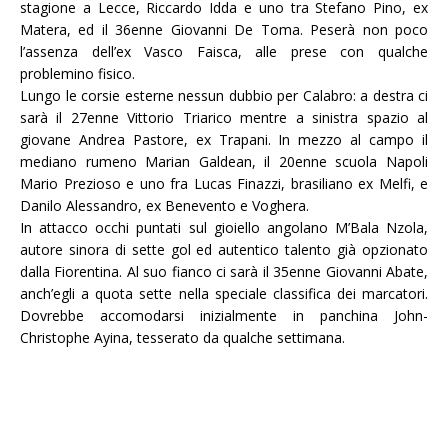
stagione a Lecce, Riccardo Idda e uno tra Stefano Pino, ex
Matera, ed il 36enne Giovanni De Toma. Peserà non poco
l’assenza dell’ex Vasco Faisca, alle prese con qualche
problemino fisico.
Lungo le corsie esterne nessun dubbio per Calabro: a destra ci
sarà il 27enne Vittorio Triarico mentre a sinistra spazio al
giovane Andrea Pastore, ex Trapani. In mezzo al campo il
mediano rumeno Marian Galdean, il 20enne scuola Napoli
Mario Prezioso e uno fra Lucas Finazzi, brasiliano ex Melfi, e
Danilo Alessandro, ex Benevento e Voghera.
In attacco occhi puntati sul gioiello angolano M’Bala Nzola,
autore sinora di sette gol ed autentico talento già opzionato
dalla Fiorentina. Al suo fianco ci sarà il 35enne Giovanni Abate,
anch’egli a quota sette nella speciale classifica dei marcatori.
Dovrebbe accomodarsi inizialmente in panchina John-
Christophe Ayina, tesserato da qualche settimana.