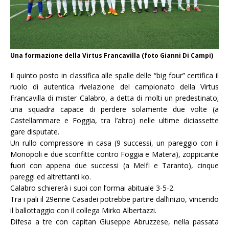
Una formazione della Virtus Francavilla (foto Gianni Di Campi)
Il quinto posto in classifica alle spalle delle “big four” certifica il
ruolo di autentica rivelazione del campionato della Virtus
Francavilla di mister Calabro, a detta di molti un predestinato;
una squadra capace di perdere solamente due volte (a
Castellammare e Foggia, tra l’altro) nelle ultime diciassette
gare disputate.
Un rullo compressore in casa (9 successi, un pareggio con il
Monopoli e due sconfitte contro Foggia e Matera), zoppicante
fuori con appena due successi (a Melfi e Taranto), cinque
pareggi ed altrettanti ko.
Calabro schiererà i suoi con l’ormai abituale 3-5-2.
Tra i pali il 29enne Casadei potrebbe partire dall’inizio, vincendo
il ballottaggio con il collega Mirko Albertazzi.
Difesa a tre con capitan Giuseppe Abruzzese, nella passata