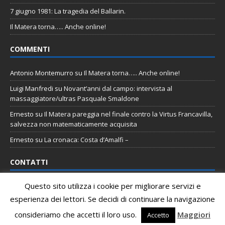
7 giugno 1981: La tragedia del Ballarin.
Il Matera torna….. Anche online!
COMMENTI
Antonio Montemurro
su
Il Matera torna….. Anche online!
Luigi Manfredi
su
Novant’anni dal campo: intervista al
massaggiatore/ultras Pasquale Smaldone
Ernesto
su
Il Matera pareggia nel finale contro la Virtus Francavilla,
salvezza non matematicamente acquisita
Ernesto
su
La cronaca: Costa d’Amalfi –
CONTATTI
Questo sito utilizza i cookie per migliorare servizi e
Email
:
staff@tifomatera.it
esperienza dei lettori. Se decidi di continuare la navigazione
Pagina Facebook
:
http://www.facebook.com/TifoMatera
consideriamo che accetti il loro uso.
Maggiori
Accetto