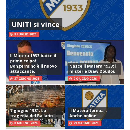
UNITI si vince
8 LUGLIO 2026
Il Matera 1933 batte il
primo colpo!
Bongermino è il nuovo
Nasce il Matera 1933: il
attaccante.
mister è Diaw Doudou
27 GIUGNO 2026
9 GIUGNO 2026
7 giugno 1981: La
Il Matera torna…..
tragedia del Ballarin.
Anche online!
8 GIUGNO 2026
29 MAGGIO 2026