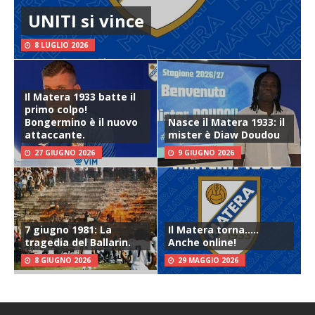
UNITI si vince
8 LUGLIO 2026
Il Matera 1933 batte il
primo colpo!
Bongermino è il nuovo
Nasce il Matera 1933: il
attaccante.
mister è Diaw Doudou
27 GIUGNO 2026
9 GIUGNO 2026
7 giugno 1981: La
Il Matera torna…..
tragedia del Ballarin.
Anche online!
8 GIUGNO 2026
29 MAGGIO 2026