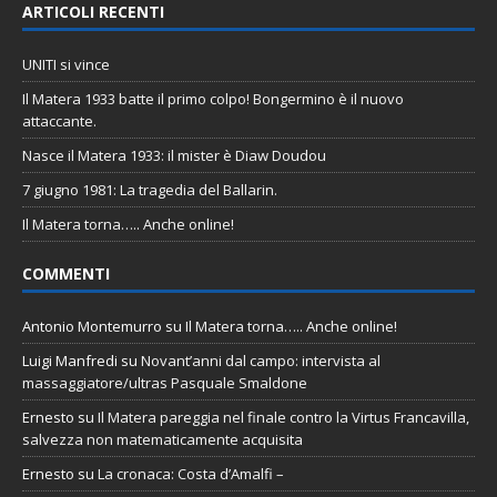
ARTICOLI RECENTI
UNITI si vince
Il Matera 1933 batte il primo colpo! Bongermino è il nuovo
attaccante.
Nasce il Matera 1933: il mister è Diaw Doudou
7 giugno 1981: La tragedia del Ballarin.
Il Matera torna….. Anche online!
COMMENTI
Antonio Montemurro
su
Il Matera torna….. Anche online!
Luigi Manfredi
su
Novant’anni dal campo: intervista al
massaggiatore/ultras Pasquale Smaldone
Ernesto
su
Il Matera pareggia nel finale contro la Virtus Francavilla,
salvezza non matematicamente acquisita
Ernesto
su
La cronaca: Costa d’Amalfi –