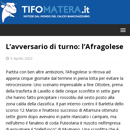
L’avversario di turno: l’Afragolese
5 Aprile 2023
Partita con ben altre ambizioni, l’Afragolese si ritrova ad
appena cinque giornate dal termine in piena lotta per evitare la
retrocessione. Uno scenario impensabile a fine Ottobre, prima
della trasferta di Lavello e delle cinque sconfitte in sette gare
che hanno fatto precipitare i rossoblu dal sesto posto alla
zona calda della classifica. Il pari interno contro il Barletta dello
scorso 12 Marzo e l’inatteso successo di Altamura ottenuto
sette giorni dopo avevano in parte rilanciato i campani, ma
nell’ultimo il fanalino di coda Puteolana è riuscito nell’impresa
di espugnare il “Vallefuoco” di Mugnano. Una sconfitta che è