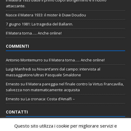
attaccante.
Nasce il Matera 1933: il mister è Diaw Doudou
7 giugno 1981: La tragedia del Ballarin.
Il Matera torna….. Anche online!
COMMENTI
Antonio Montemurro
su
Il Matera torna….. Anche online!
Luigi Manfredi
su
Novant’anni dal campo: intervista al
massaggiatore/ultras Pasquale Smaldone
Ernesto
su
Il Matera pareggia nel finale contro la Virtus Francavilla,
salvezza non matematicamente acquisita
Ernesto
su
La cronaca: Costa d’Amalfi –
CONTATTI
Questo sito utilizza i cookie per migliorare servizi e
Email
:
staff@tifomatera.it