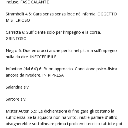
incluse. FASE CALANTE
Strambelli 4,5: Gara senza senza lode nè infamia. OGGETTO
MISTERIOSO
Carretta 6: Sufficiente solo per l’impegno e la corsa.
GRINTOSO
Negro 6: Due erroracci anche per lui nel p.t. ma sull’impegno
nulla da dire. INECCEPIBILE
Infantino (dal 64′) 6: Buon approccio. Condizione psico-fisica
ancora da rivedere. IN RIPRESA
Salandria s.v.
Sartore s.v.
Mister Auteri 5,5: Le dichiarazioni di fine gara gli costano la
sufficienza. Se la squadra non ha vinto, inutile parlare d’ altro,
bisognerebbe sottolineare prima i problemi tecnico-tattici e poi