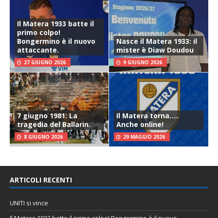
Il Matera 1933 batte il
primo colpo!
Bongermino è il nuovo
Nasce il Matera 1933: il
attaccante.
mister è Diaw Doudou
27 GIUGNO 2026
9 GIUGNO 2026
7 giugno 1981: La
Il Matera torna…..
tragedia del Ballarin.
Anche online!
8 GIUGNO 2026
29 MAGGIO 2026
ARTICOLI RECENTI
UNITI si vince
Il Matera 1933 batte il primo colpo! Bongermino è il nuovo